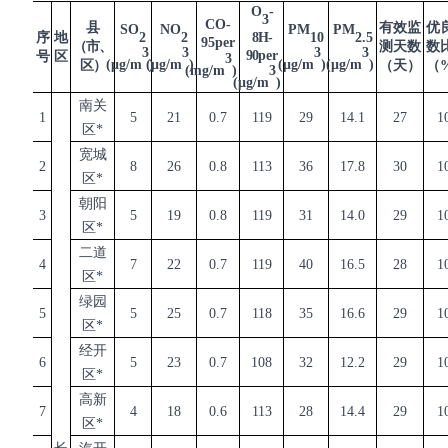
O
-
3
CO-
县
有效监
优
SO
NO
PM
PM
2
2
8H-
10
2.5
序
地
95per
（市、
测天数
数
3
3
3
3
90
per
号
区
3
(μg/m
(μg/m
)
)
(μg/m
)
(μg/m
)
区）
（天）
（
(mg/m
)
3
(μg/m
)
南关
1
5
21
0.7
119
29
14.1
27
1
区
*
宽城
2
8
26
0.8
113
36
17.8
30
1
区
*
朝阳
3
5
19
0.8
119
31
14.0
29
1
区
*
二道
4
7
22
0.7
119
40
16.5
28
1
区
*
绿园
5
5
25
0.7
118
35
16.6
29
1
区
*
经开
6
5
23
0.7
108
32
12.2
29
1
区
*
高新
7
4
18
0.6
113
28
14.4
29
1
区
*