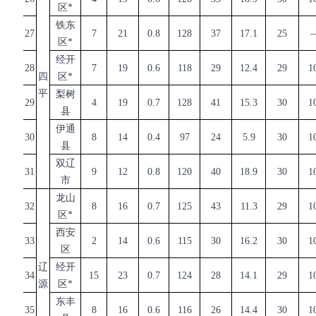
区
*
铁东
27
7
21
0.8
128
37
17.1
25
区
*
经开
28
7
19
0.6
118
29
12.4
29
1
四
区
*
平
梨树
29
4
19
0.7
128
41
15.3
30
1
县
伊通
30
8
14
0.4
97
24
5.9
30
1
县
双辽
31
9
12
0.8
120
40
18.9
30
1
市
龙山
32
8
16
0.7
125
43
11.3
29
1
区
*
西安
33
2
14
0.6
115
30
16.2
30
1
区
辽
经开
34
15
23
0.7
124
28
14.1
29
1
源
区
*
东丰
35
8
16
0.6
116
26
14.4
30
1