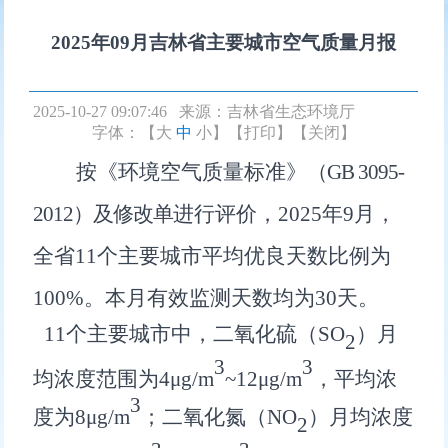
2025年09月吉林省主要城市空气质量月报
2025-10-27 09:07:46 来源：
吉林省生态环境厅
字体：【
大
中
小
】
【打印】
【关闭】
按《环境空气质量标准》
（
GB 3095-
2012
）及修改单
进行评价，
2025
年
9
月
，
全省
11
个主要城市平均优良天数比例为
100
%
。本月有效监测天数均为
30
天。
11
个主要城市中，二氧化硫（
SO
）月
2
3
3
均浓度范围为
4
μg/m
~
1
2
μg/m
，平均浓
3
度为
8
μg/m
；
二氧化氮（
NO
）月均浓度
2