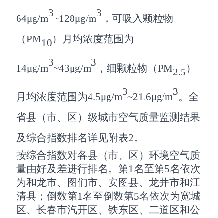
3
3
64
μg/m
~
128
μg/m
，可吸入颗粒物
（
PM
）月均浓度范围为
10
3
3
14
μg/m
~
43
μg/m
，细颗粒物（
PM
）
2.5
3
3
月均浓度范围为
4.5
μg/m
~
21.6
μg/m
。全
省县（市、区）级城市空气质量监测结果
及综合指数排名详见附表
2
。
按综合指数对各县（市、区）环境空气质
量由好及差进行排名。第
1
名至第
5
名依次
为
和龙市、图们市、安图县、龙井市和汪
清县
；倒数第
1
名至倒数第
5
名依次为
宽城
区、长春市汽开区、铁东区、二道区和公