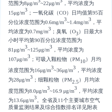
3
3
范围为
8
μg/m
~
22
μg/m
，平均浓度为
3
15
μg/m
；
一氧化碳（
CO
）日均值第
95
百
3
3
分位浓度范围为
0.
6
mg/m
~
1.4
mg/m
，平
3
均浓度为
0.7
mg/m
；
臭氧（
O
）日
最大
8
3
小时平均第
90
百分位浓度范围为
3
3
81
μg/m
~
125
μg/m
，平均浓度为
3
107
μg/m
；可吸入
颗粒物（
PM
）月均
10
3
3
浓度范围为
16
μg/m
~
36
μg/m
，平均浓度
3
为
28
μg/m
；细
颗粒物（
PM
）月均浓
2.5
3
3
度范围为
8.0
μg/m
~
16.9
μg/m
，平均浓度
3
为
13.6
μg/m
。全省及
11
个主要城市空气
质量监测结果及综合指数排名
详见附表