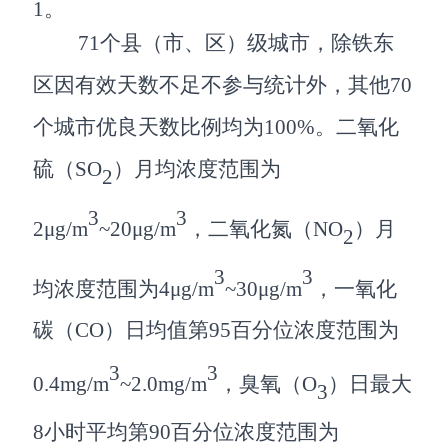
1
。
71
个
县（市、区）级城市
，除铁东
区因有效天数不足不参与统计外，其他
70
个城市
优良天数比例均
为
100%
。
二氧化
硫（
SO
）月均浓度范围为
2
3
3
2
μg/m
~
20
μg/m
，二氧化氮（
NO
）月
2
3
3
均浓度范围为
4
μg/m
~
30
μg/m
，一氧化
碳（
CO
）日均值第
95
百分位浓度范围为
3
3
0.
4
mg/m
~
2.0
mg/m
，臭氧（
O
）日最大
3
8
小时平均第
90
百分位浓度范围为