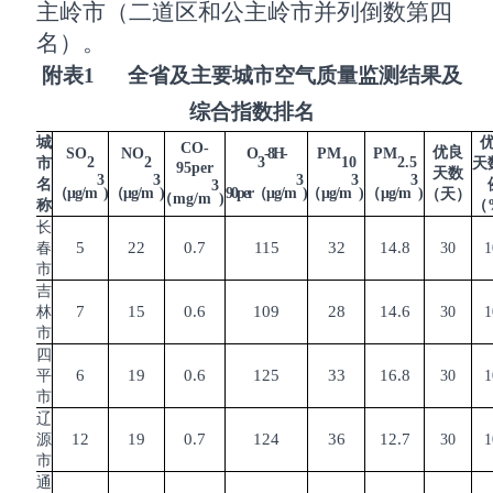
主岭市（二道区和公主岭市并列倒数第四
名）
。
附表
1
全省及主要城市空气质量监测结果及
综合指数排名
城
CO-
优良
SO
NO
O
-8H-
PM
PM
2
2
3
10
2.5
市
天
95per
天数
3
3
3
3
3
名
3
（
μg/m
)
（
μg/m
)
90per
（
μg/m
)
（
μg/m
)
（
μg/m
)
（天）
（
mg/m
)
称
（
长
5
22
0.7
115
32
14.8
春
30
1
市
吉
7
15
0.6
109
28
14.6
林
30
1
市
四
6
19
0.6
125
33
16.8
平
30
1
市
辽
12
19
0.7
124
36
12.7
源
30
1
市
通