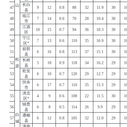
长白
山
47
9
12
0.8
88
32
11.9
30
1
县
临江
48
7
14
0.6
70
28
10.4
30
1
市
江源
49
10
15
0.7
94
36
18.3
30
1
区
宁江
50
7
13
0.6
110
35
16.9
30
1
区
*
前郭
51
6
16
0.8
113
37
15.1
30
1
县
松
长岭
52
5
18
0.9
118
34
16.2
29
1
县
原
乾安
53
6
10
0.7
120
29
12.7
29
1
县
扶余
54
6
17
0.7
110
35
15.3
29
1
市
洮北
55
4
9
0.6
108
22
11.5
30
1
区
*
镇赉
56
6
8
0.5
114
26
9.9
29
1
县
白
通榆
57
6
12
0.8
105
32
12.0
29
1
县
城
洮南