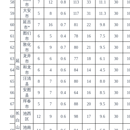
58
7
12
0.8
113
33
11.1
30
1
市
大安
59
5
8
0.6
117
31
11.3
30
1
市
延吉
60
7
16
0.7
81
22
9.8
30
1
市
*
图们
61
6
5
0.4
78
16
7.5
30
1
市
敦化
62
6
9
0.7
80
21
9.5
30
1
市
龙井
63
6
6
0.6
77
18
6.1
30
1
延
市
和龙
边
64
6
4
0.6
84
14
4.5
30
1
市
汪清
65
8
7
0.6
80
14
8.0
30
1
县
安图
66
9
7
0.4
64
16
8.5
30
1
县
珲春
67
5
7
0.6
88
20
9.5
30
1
市
长
池西
68
12
9
0.6
98
17
9.6
30
1
区
白
山
池南