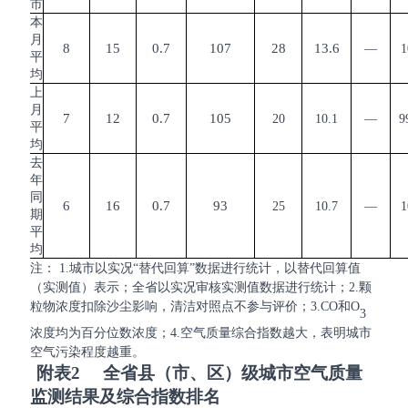
市
本
月
8
15
0.7
107
28
13.6
—
1
平
均
上
月
7
12
0.7
105
20
10.1
—
9
平
均
去
年
同
6
16
0.7
93
25
10.7
—
1
期
平
均
注：
1.城市以实况“替代回算”数据进行统计，以替代回算值
（实测值）表示；全省以实况审核实测值数据进行统计；2.颗
粒物浓度扣除沙尘影响，清洁对照点不参与评价；3.CO和O
3
浓度均为百分位数浓度；
4.空气质量综合指数越大，表明城市
空气污染程度越重。
附表
2
全省县（市、区）级城市空气质量
监测结果及综合指数排名