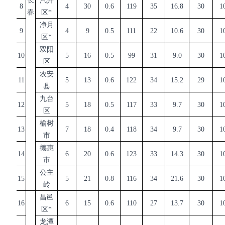
长
汽开
8
4
30
0.6
119
35
16.8
30
1
春
区
*
净月
9
4
9
0.5
111
22
10.6
30
1
区
*
双阳
10
5
16
0.5
99
31
9.0
30
1
区
农安
11
5
13
0.6
122
34
15.2
29
1
县
九台
12
5
18
0.5
117
33
9.7
30
1
区
榆树
13
7
18
0.4
118
34
9.7
30
1
市
德惠
14
6
20
0.6
123
33
14.3
30
1
市
公主
15
5
21
0.8
116
34
21.6
30
1
岭
昌邑
16
6
15
0.6
110
27
13.7
30
1
区
*
龙潭