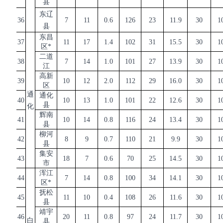
县
东辽
36
7
11
0.6
126
23
11.9
30
1
县
东昌
37
11
17
1.4
102
31
15.5
30
1
区
*
二道
38
7
14
1.0
101
27
13.9
30
1
江
高新
39
10
12
2.0
112
29
16.0
30
1
区
通
通化
40
10
13
1.0
101
22
12.6
30
1
县
化
辉南
41
10
14
0.8
116
24
13.4
30
1
县
柳河
42
8
9
0.7
110
21
9.9
30
1
县
集安
43
18
7
0.6
70
25
14.5
30
1
市
浑江
44
7
14
0.8
100
34
14.1
30
1
区
*
抚松
45
11
10
0.4
108
26
11.6
30
1
县
靖宇
46
20
11
0.8
97
24
11.7
30
1
白
县