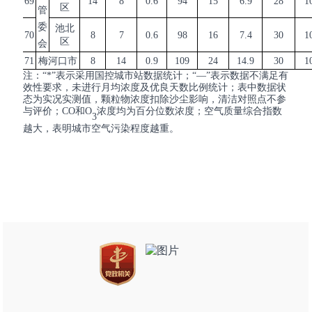
69
14
8
0.6
94
15
6.9
28
1
区
管
委
池北
70
8
7
0.6
98
16
7.4
30
1
区
会
71
梅河口市
8
14
0.9
109
24
14.9
30
1
注：
“*”表示采用国控城市站数据统计；“—”表示数据不满足有
效性要求，未进行月均浓度及优良天数比例统计；表中数据状
态为实况实测值，颗粒物浓度扣除沙尘影响，清洁对照点不参
与评价；CO和O
浓度均为百分位数浓度；空气质量综合指数
3
越大，表明城市空气污染程度越重。