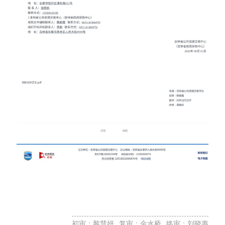
初审：黎慧妍
复审：金水桥
终审：刘晓惠