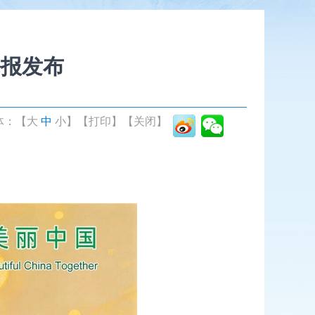
海报发布
体：【
大
中
小
】
【打印】
【关闭】