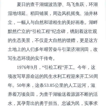
夏日的查干湖烟波浩渺、鸟飞鱼跃，环湖
湿地绵延、稻田铺展，周边风机摇曳、油井林
立，一幅人与自然和谐相生的美好画卷。湖畔
默然伫立的“引松工程”纪念碑，镌刻着这壮观
的生态美景，不仅是大自然的馈赠，更是这方
土地上的人们多年艰苦奋斗引渠济湖润田，改
写生态环境的实干传奇。
1976年9月，“引松工程”开工。今年，这
项改写草原命运的民生水利工程迎来开工50周
年。50年来，这条53.85公里的人工运河，滋
养着万顷良田，为查干湖输送着源源不断的活
水，其孕育出的勇于担当、忠诚为民，实事求