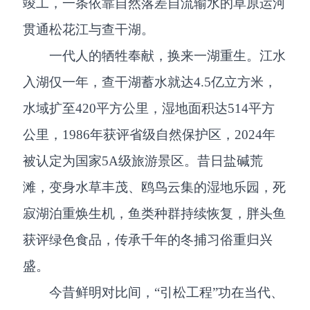
竣工，一条依靠自然落差自流输水的草原运河
贯通松花江与查干湖。
一代人的牺牲奉献，换来一湖重生。江水
入湖仅一年，查干湖蓄水就达4.5亿立方米，
水域扩至420平方公里，湿地面积达514平方
公里，1986年获评省级自然保护区，2024年
被认定为国家5A级旅游景区。昔日盐碱荒
滩，变身水草丰茂、鸥鸟云集的湿地乐园，死
寂湖泊重焕生机，鱼类种群持续恢复，胖头鱼
获评绿色食品，传承千年的冬捕习俗重归兴
盛。
今昔鲜明对比间，“引松工程”功在当代、