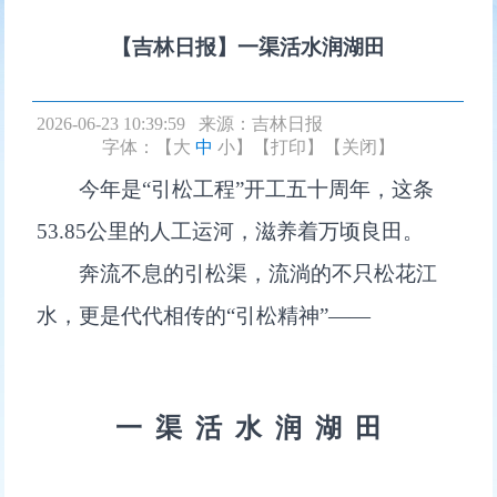
【吉林日报】一渠活水润湖田
2026-06-23 10:39:59 来源：
吉林日报
字体：【
大
中
小
】
【打印】
【关闭】
今年是“引松工程”开工五十周年，这条
53.85公里的人工运河，滋养着万顷良田。
奔流不息的引松渠，流淌的不只松花江
水，更是代代相传的“引松精神”——
一 渠 活 水 润 湖 田