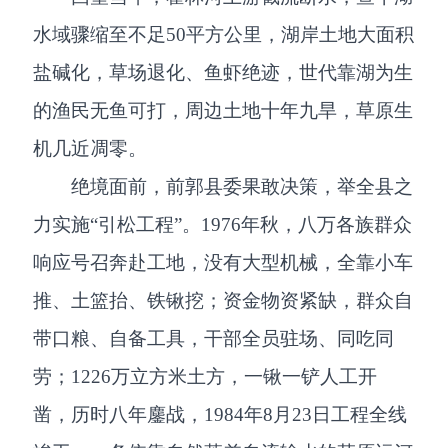
水域骤缩至不足50平方公里，湖岸土地大面积
盐碱化，草场退化、鱼虾绝迹，世代靠湖为生
的渔民无鱼可打，周边土地十年九旱，草原生
机几近凋零。
绝境面前，前郭县委果敢决策，举全县之
力实施“引松工程”。1976年秋，八万各族群众
响应号召奔赴工地，没有大型机械，全靠小车
推、土篮抬、铁锹挖；资金物资紧缺，群众自
带口粮、自备工具，干部全员驻场、同吃同
劳；1226万立方米土方，一锹一铲人工开
凿，历时八年鏖战，1984年8月23日工程全线