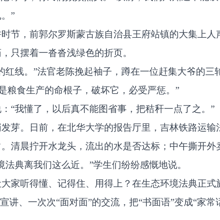
。”
耕时节，前郭尔罗斯蒙古族自治县王府站镇的大集上人
药，只摆着一沓沓浅绿色的折页。
的红线。”法官老陈挽起袖子，蹲在一位赶集大爷的三
地是粮食生产的命根子，破坏它，必受严惩。”
：“我懂了，以后真不能图省事，把秸秆一点了之。”
发芽。日前，在北华大学的报告厅里，吉林铁路运输法
常。清晨拧开水龙头，流出的水是否达标；中午撕开外
境法典离我们这么近。”学生们纷纷感慨地说。
让大家听得懂、记得住、用得上？在生态环境法典正式
宣讲、一次次“面对面”的交流，把“书面语”变成“家