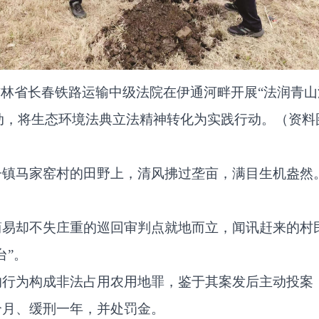
吉林省长春铁路运输中级法院在伊通河畔开展“法润青山
动，将生态环境法典立法精神转化为实践行动。（资料
子镇马家窑村的田野上，清风拂过垄亩，满目生机盎然
简易却不失庄重的巡回审判点就地而立，闻讯赶来的村
台”。
的行为构成非法占用农用地罪，鉴于其案发后主动投案
个月、缓刑一年，并处罚金。