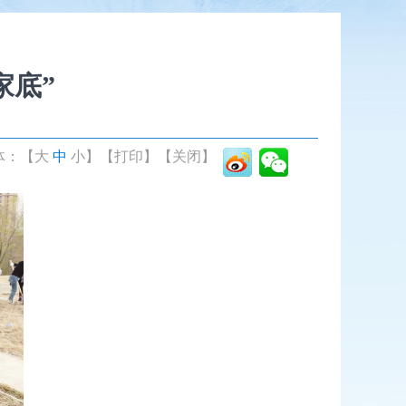
家底”
体：【
大
中
小
】
【打印】
【关闭】