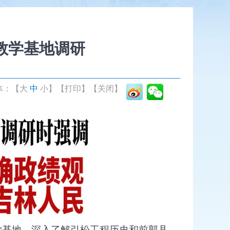
教学基地调研
体：【
大
中
小
】
【打印】
【关闭】
学基地，深入了解引松工程历史和前郭县