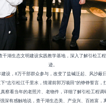
原查干湖生态文明建设实践教学基地，深入了解引松工
迹。
时8年建设，8万干部群众参与，改变了盐碱泛起、风沙
下“志引松江千里水，情灌前郭万顷田”的铮铮誓言，
认真察看当年的老照片、老物件，详细了解引松工程调
黄强深有感触地说，查干湖生态美、产业兴、百姓富，