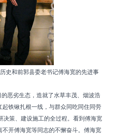
程历史和前郭县委老书记傅海宽的先进事
蔽日的恶劣生态，造就了水草丰茂、烟波浩
扛起铁锹扎根一线，与群众同吃同住同劳
研决策、建设施工的全过程。看到傅海宽
离不开傅海宽等同志的不懈奋斗。傅海宽