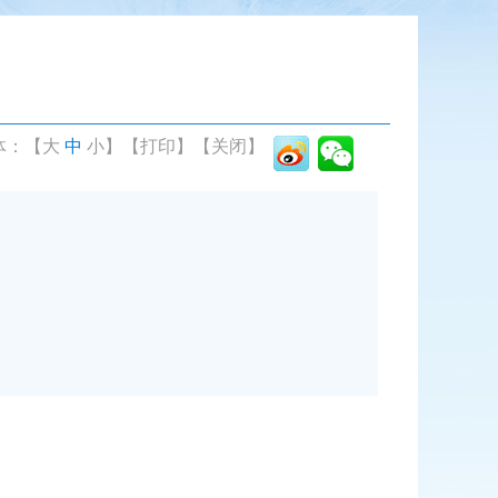
体：【
大
中
小
】
【打印】
【关闭】