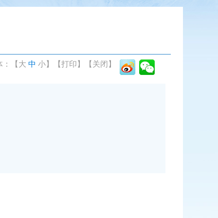
体：【
大
中
小
】
【打印】
【关闭】