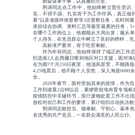
勤奋谋事干事，认真履职尽责。
荆涛同志在工作中，他始终树立责任意识、奉
实，不骄不躁、扎实肯干为工作作风，真正做到了
看”以及省级环保督察等3次督察任务，在时间
承担综合协调、资料汇总等最苦最累的任务，5
在哪个工作岗位上，他都能从大局出发，服从单
个人得失，在党员群众中树立了良好的榜样，先后
高标准严要求，肯于吃苦奉献。
作为年轻同志，他始终保持了端正的工作态度，
织选派2人赴西藏日喀则地区对口支援，面对海
在为期7个月210日夜里，他顶风冒雪，不顾
4.25地震后，他不顾个人安危，深入海拔60
全。
2020年春节，面对突如其来的疫情，作为负
工作到凌晨2点钟以后，紧锣密鼓地布置专项检
疫情防控中关键环节，医疗废物处置工作不出现
放松对自己和工作的要求，累计组织出动执法检
荆涛同志敢担当、能奉献、守初心、葆本色，
名优秀的共产党员，一名群众满意的人民公仆。