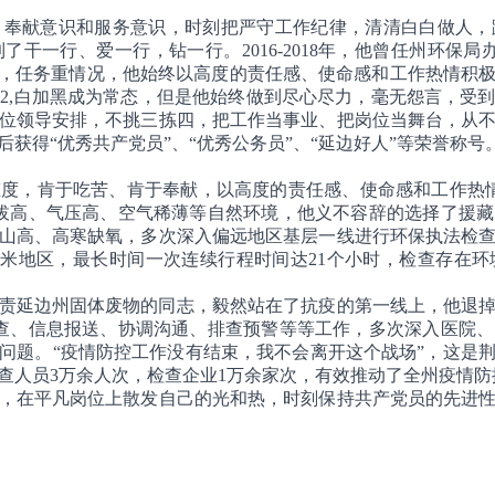
献意识和服务意识，时刻把严守工作纪律，清清白白做人，
干一行、爱一行，钻一行。2016-2018年，他曾任州环保
紧，任务重情况，他始终以高度的责任感、使命感和工作热情积
+2,白加黑成为常态，但是他始终做到尽心尽力，毫无怨言，受
位领导安排，不挑三拣四，把工作当事业、把岗位当舞台，从
获得“优秀共产党员”、“优秀公务员”、“延边好人”等荣誉称号
肯于吃苦、肯于奉献，以高度的责任感、使命感和工作热情，
拔高、气压高、空气稀薄等自然环境，他义不容辞的选择了援
路险山高、高寒缺氧，多次深入偏远地区基层一线进行环保执法检
00余米地区，最长时间一次连续行程时间达21个小时，检查存在
责延边州固体废物的同志，毅然站在了抗疫的第一线上，他退
查、信息报送、协调沟通、排查预警等等工作，多次深入医院
问题。“疫情防控工作没有结束，我不会离开这个战场”，这是
查人员3万余人次，检查企业1万余家次，有效推动了全州疫情防
在平凡岗位上散发自己的光和热，时刻保持共产党员的先进性