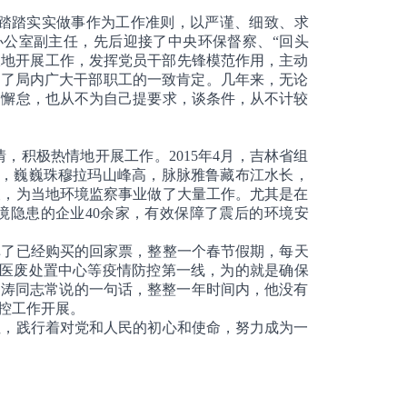
踏踏实实做事作为工作准则，以严谨、细致、求
局办公室副主任，先后迎接了中央环保督察、“回头
极地开展工作，发挥党员干部先锋模范作用，主动
到了局内广大干部职工的一致肯定。几年来，无论
不懈怠，也从不为自己提要求，谈条件，从不计较
。
积极热情地开展工作。2015年4月，吉林省组
藏，巍巍珠穆拉玛山峰高，脉脉雅鲁藏布江水长，
查，为当地环境监察事业做了大量工作。尤其是在
环境隐患的企业40余家，有效保障了震后的环境安
掉了已经购买的回家票，整整一个春节假期，每天
、医废处置中心等疫情防控第一线，为的就是确保
荆涛同志常说的一句话，整整一年时间内，他没有
控工作开展。
，践行着对党和人民的初心和使命，努力成为一