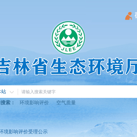
本站
门搜索：
环境影响评价
空气质量
环境影响评价受理公示