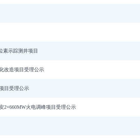
同位素示踪测井项目
化改造项目受理公示
项目受理公示
2×660MW火电调峰项目受理公示