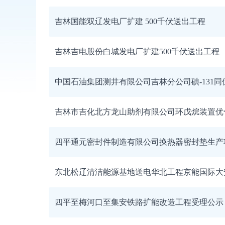
吉林国能双辽发电厂扩建 500千伏送出工程
吉林吉电股份白城发电厂扩建500千伏送出工程
中国石油集团测井有限公司吉林分公司碘-131
吉林市吉化北方龙山助剂有限公司环戊烷装置优
四平通元密封件制造有限公司换热器密封垫生产
东北松辽清洁能源基地送电华北工程京能国际大安
四平至梅河口至集安铁路扩能改造工程受理公示