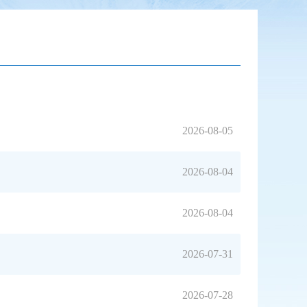
2026-08-05
2026-08-04
2026-08-04
2026-07-31
2026-07-28