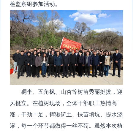
检监察组参加活动。
稠李、五角枫、山杏等树苗秀丽挺拔，迎
风挺立。在植树现场，全体干部职工热情高
涨，干劲十足，挥锹铲土、扶苗填坑、提水浇
灌，每一个环节都做得一丝不苟。虽然本次植