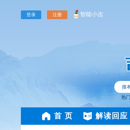
智能小吉
登录
注册
搜
热
首 页
解读回应