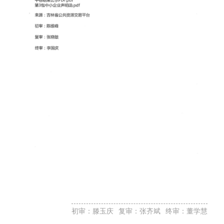
初审：滕玉庆
复审：张齐斌
终审：董学慧