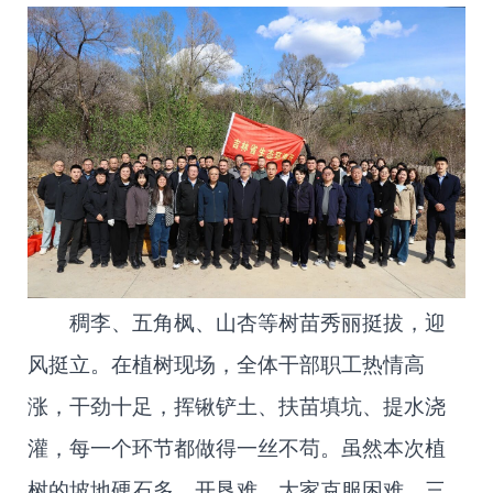
稠李、五角枫、山杏等树苗秀丽挺拔，迎
风挺立。在植树现场，全体干部职工热情高
涨，干劲十足，挥锹铲土、扶苗填坑、提水浇
灌，每一个环节都做得一丝不苟。虽然本次植
树的坡地硬石多、开垦难，大家克服困难，三