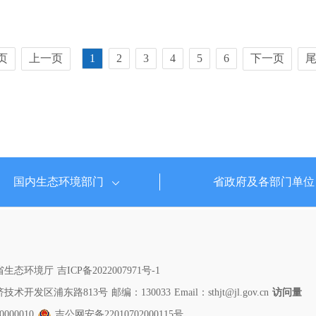
页
上一页
1
2
3
4
5
6
下一页
国内生态环境部门
省政府及各部门单位
省生态环境厅
吉ICP备2022007971号-1
技术开发区浦东路813号
邮编：130033
Email：sthjt@jl.gov.cn
访问量
00010
吉公网安备22010702000115号