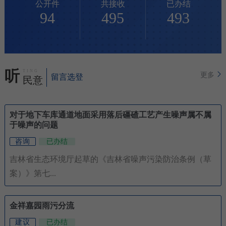
公开件
共接收
已办结
94
495
493
听
TING
更多
留言选登
民意
对于地下车库通道地面采用落后礓碴工艺产生噪声属不属
于噪声的问题
咨询
已办结
吉林省生态环境厅起草的《吉林省噪声污染防治条例（草
案）》第七...
金祥嘉园雨污分流
建议
已办结