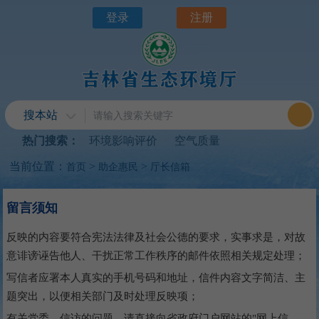
登录
注册
搜本站
热门搜索：
环境影响评价
空气质量
当前位置：
>
>
首页
助企惠民
厅长信箱
留言须知
反映的内容要符合宪法法律及社会公德的要求，实事求是，对故
意诽谤诬告他人、干扰正常工作秩序的邮件依照相关规定处理；
写信者应署本人真实的手机号码和地址，信件内容文字简洁、主
题突出，以便相关部门及时处理反映项；
有关党委、信访的问题，请直接向省政府门户网站的"网上信