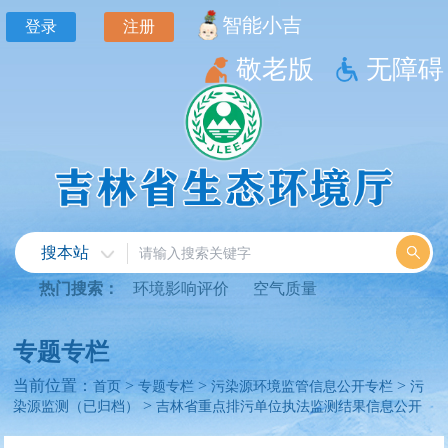
智能小吉
登录
注册
敬老版
无障碍
搜本站
热门搜索：
环境影响评价
空气质量
专题专栏
当前位置：
>
>
>
首页
专题专栏
污染源环境监管信息公开专栏
污
>
染源监测（已归档）
吉林省重点排污单位执法监测结果信息公开