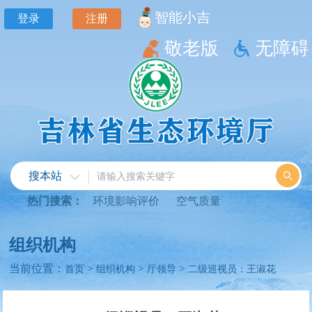
智能小吉
登录
注册
敬老版
无障碍
搜本站
热门搜索：
环境影响评价
空气质量
组织机构
当前位置：
>
>
>
首页
组织机构
厅领导
二级巡视员：王淑花