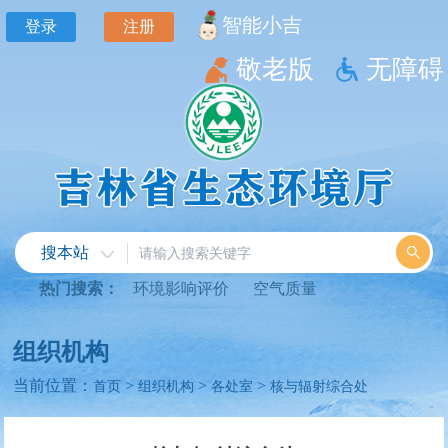
智能小吉
登录
注册
敬老版
无障碍
搜本站
热门搜索：
环境影响评价
空气质量
组织机构
当前位置：
>
>
>
首页
组织机构
各处室
核与辐射综合处